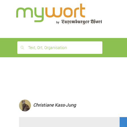
1
month
free
Text, Ort, Organisation
Christiane Kass-Jung