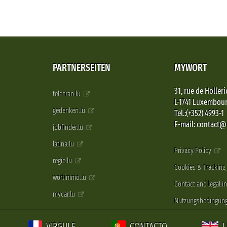
PARTNERSEITEN
MYWORT
31, rue de Holleri
telecran.lu
L-1741 Luxembou
gedenken.lu
Tel.:(+352) 4993-1
E-mail: contact
jobfinder.lu
latina.lu
Privacy Policy
regie.lu
Cookies & Tracking
wortimmo.lu
Contact and legal i
mycar.lu
Nutzungsbedingun
VIRGULE
CONTACTO