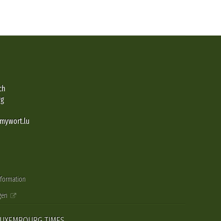
ch
rg
@mywort.lu
nformation
gen
LUXEMBOURG TIMES