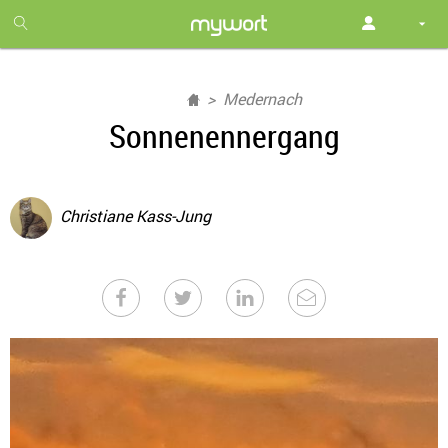
1
month
free
Medernach
Sonnenennergang
Christiane Kass-Jung