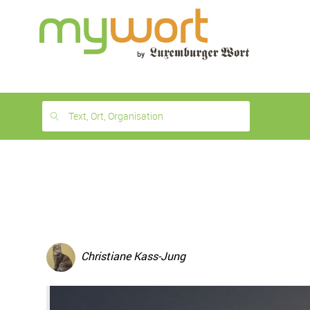
1
month
free
Text, Ort, Organisation
Christiane Kass-Jung