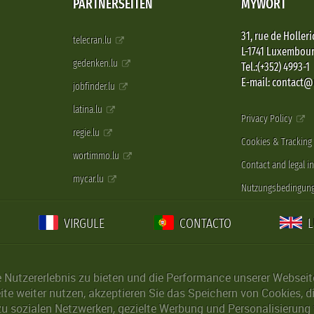
PARTNERSEITEN
MYWORT
31, rue de Holleri
telecran.lu
L-1741 Luxembou
gedenken.lu
Tel.:(+352) 4993-1
E-mail: contact
jobfinder.lu
latina.lu
Privacy Policy
regie.lu
Cookies & Tracking
wortimmo.lu
Contact and legal i
mycar.lu
Nutzungsbedingun
VIRGULE
CONTACTO
Nutzererlebnis zu bieten und die Performance unserer Webseite 
ite weiter nutzen, akzeptieren Sie das Speichern von Cookies, 
u sozialen Netzwerken, gezielte Werbung und Personalisierung 