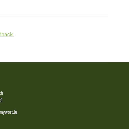
edback.
ch
rg
@mywort.lu