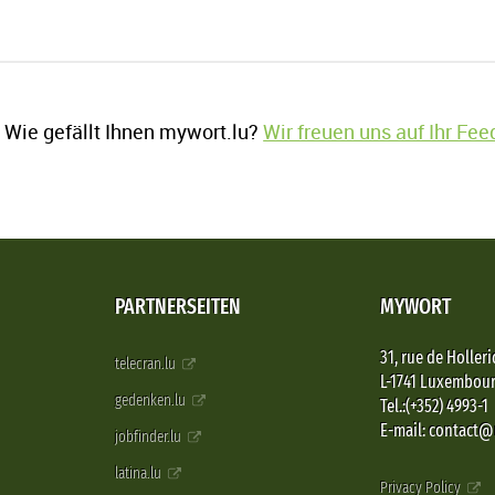
Wie gefällt Ihnen mywort.lu?
Wir freuen uns auf Ihr Fe
PARTNERSEITEN
MYWORT
31, rue de Holleri
telecran.lu
L-1741 Luxembou
gedenken.lu
Tel.:(+352) 4993-1
E-mail: contact
jobfinder.lu
latina.lu
Privacy Policy