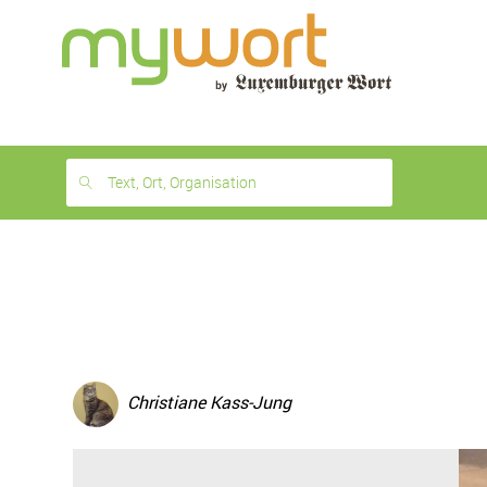
1
month
free
Text, Ort, Organisation
Christiane Kass-Jung