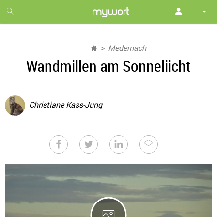
1
month
free
Medernach
Wandmillen am Sonneliicht
Christiane Kass-Jung