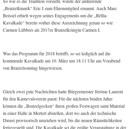
So wie es die Tradition vorsieht, wurde der amtierende
„Bratzelkinnék“ Eric I zum Ehrenmitglied ernannt. Auch Marc
Beissel erhielt wegen seines Engagements um die „Bëllia
Kavalkade“ bereits vorher diese Auszeichnung genau so wie
Carmen Lübbers als 2017er Bratzelkönigin Carmen I.
Was das Programm für 2018 betrifft, so sei lediglich auf die
kommende Kavalkade am 10. März um 18.11 Uhr am Vorabend
von Bratzelsonntag hingewiesen.
Gleich zwei gute Nachrichten hatte Bürgermeister Jérôme Laurent
für den Karnevalsverein parat: Für die nächsten beiden Jahre
können die „Bratzelgecken“ ihren großen Festwagen samt Material
in einer Halle in Mertert abstellen, dort wo auch der technische
Dienst provisorisch umziehen wird, bis die neuen Räumlichkeiten
fertiggestellt sind. Die Kavalkade sei die größte Veranstaltung in der