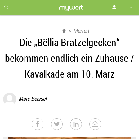
1
month
free
Mertert
Die „Bëllia Bratzelgecken“
bekommen endlich ein Zuhause /
Kavalkade am 10. März
Marc Beissel