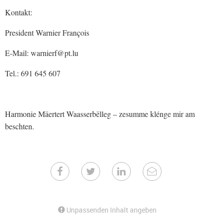
Kontakt:
President Warnier François
E-Mail: warnierf@pt.lu
Tel.: 691 645 607
Harmonie Mäertert Waasserbëlleg – zesumme klénge mir am
beschten.
Unpassenden Inhalt angeben