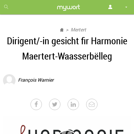
1
month
free
Mertert
Dirigent/-in gesicht fir Harmonie
Maertert-Waasserbëlleg
François Warnier