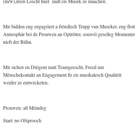
(m/w),deen Loscht huet matt eis Musék ze maachen.
Mir bidden eng engagéiert a frëndlech Trupp vun Museker, eng flott
Atmosphär bei de Prouwen an Optrëtter, souwéi geselleg Momenter
nieft der Bühn.
Mir sichen en Dirigent matt Teamgeescht, Freed um
Mënschekontakt an Engagement fir eis musikalesch Qualitéit
weider ze entwéckelen.
Prouwen: all Méindeg
Start: no Ofsprooch