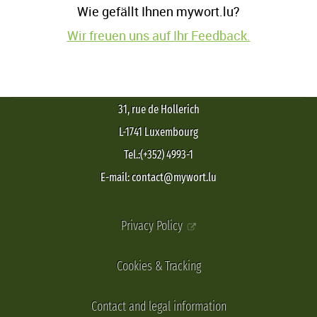
Wie gefällt Ihnen mywort.lu?
Wir freuen uns auf Ihr Feedback.
31, rue de Hollerich
L-1741 Luxembourg
Tel.:(+352) 4993-1
E-mail: contact@mywort.lu
Privacy Policy
Cookies & Tracking
Contact and legal information