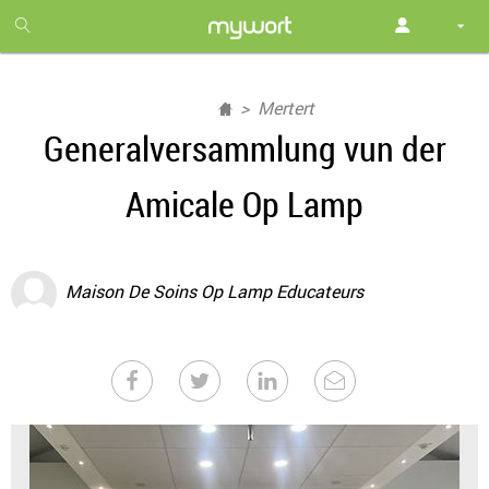
1
month
free
Mertert
Generalversammlung vun der
Amicale Op Lamp
Maison De Soins Op Lamp Educateurs