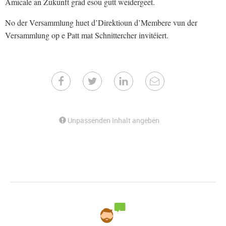
Amicale an Zukunft grad esou gutt weidergeet.
No der Versammlung huet d’Direktioun d’Membere vun der
Versammlung op e Patt mat Schnittercher invitéiert.
Unpassenden Inhalt angeben