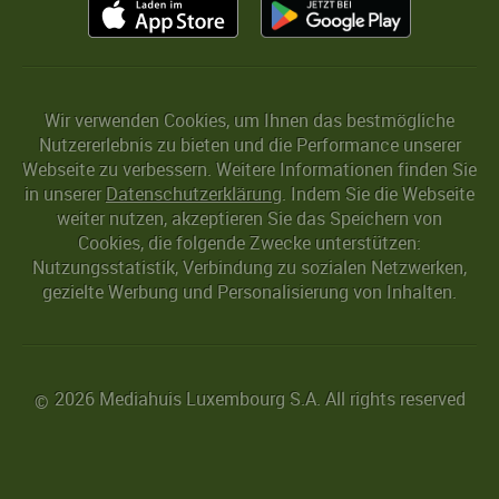
Wir verwenden Cookies, um Ihnen das bestmögliche
Nutzererlebnis zu bieten und die Performance unserer
Webseite zu verbessern. Weitere Informationen finden Sie
in unserer
Datenschutzerklärung
. Indem Sie die Webseite
weiter nutzen, akzeptieren Sie das Speichern von
Cookies, die folgende Zwecke unterstützen:
Nutzungsstatistik, Verbindung zu sozialen Netzwerken,
gezielte Werbung und Personalisierung von Inhalten.
2026 Mediahuis Luxembourg S.A. All rights reserved
©