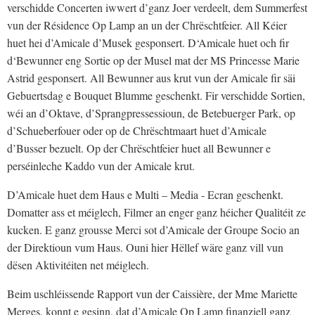
verschidde Concerten iwwert d’ganz Joer verdeelt, dem Summerfest
vun der Résidence Op Lamp an un der Chrëschtfeier. All Kéier
huet hei d’Amicale d’Musek gesponsert. D‘Amicale huet och fir
d‘Bewunner eng Sortie op der Musel mat der MS Princesse Marie
Astrid gesponsert. All Bewunner aus krut vun der Amicale fir säi
Gebuertsdag e Bouquet Blumme geschenkt. Fir verschidde Sortien,
wéi an d’Oktave, d’Sprangpressessioun, de Betebuerger Park, op
d’Schueberfouer oder op de Chrëschtmaart huet d’Amicale
d’Busser bezuelt. Op der Chrëschtfeier huet all Bewunner e
perséinleche Kaddo vun der Amicale krut.
D’Amicale huet dem Haus e Multi – Media - Ecran geschenkt.
Domatter ass et méiglech, Filmer an enger ganz héicher Qualitéit ze
kucken. E ganz grousse Merci sot d’Amicale der Groupe Socio an
der Direktioun vum Haus. Ouni hier Hëllef wäre ganz vill vun
dësen Aktivitéiten net méiglech.
Beim uschléissende Rapport vun der Caissière, der Mme Mariette
Merges, konnt e gesinn, dat d’Amicale Op Lamp finanziell ganz