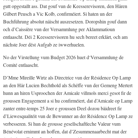
gutt opgestallt ass. Dat gouf vun de Keesserevisoren, den Hären
Gilbert Peusch a Vic Kolb, confirméiert. Si haten un der
Buchführung absolut näischt auszesetzen. Doropshin gouf dann
och d’Caissière vun der Versammlung per Aklammatioun
entlaascht. Déi 2 Keesserevisoren hu sech bereet erklärt, och am
nächste Joer dëst Aufgab ze iwwerhuelen.
No der Virstellung vum Budget 2026 huet d‘Versammlung de
Comité entlaascht.
D’Mme Mireille Wirtz als Directrice vun der Résidence Op Lamp
an den Här Lucien Bechthold als Schëffe vun der Gemeng Mertert
hunn an hiren Usproochen der Amicale villmols merci gesot fir de
groussen Engagement a si hu confirméiert, dat d’Amicale op Lamp
zanter entre-temps 25 Joer e groussen Deel dozou bäidreet fir
d’Liewesqualitéit vun de Bewunner an der Résidence Op Lamp ze
verbesseren. Si hun de grousse gesellschaftleche Valeur vum
Bénévolat ernimmt an hoffen, dat d’Zesummenaarbecht mat der