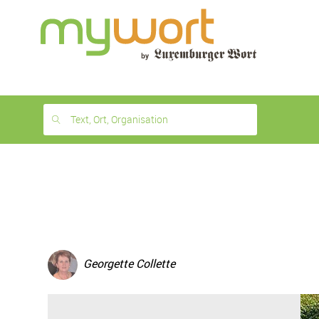
1
month
free
Text, Ort, Organisation
Georgette Collette