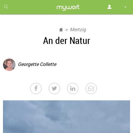
1
month
free
Mertzig
An der Natur
Georgette Collette