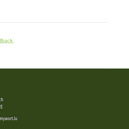
edback.
ch
rg
@mywort.lu