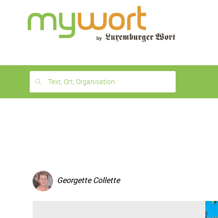
1
month
free
Text, Ort, Organisation
Georgette Collette