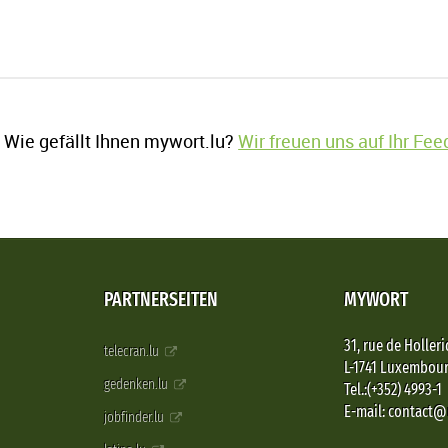
Wie gefällt Ihnen mywort.lu?
Wir freuen uns auf Ihr Fe
PARTNERSEITEN
MYWORT
31, rue de Holleri
telecran.lu
L-1741 Luxembou
gedenken.lu
Tel.:(+352) 4993-1
E-mail: contact
jobfinder.lu