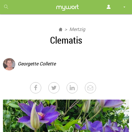
1
month
free
Mertzig
Clematis
Georgette Collette