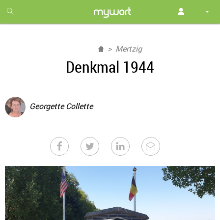
1
month
free
Mertzig
Denkmal 1944
Georgette Collette