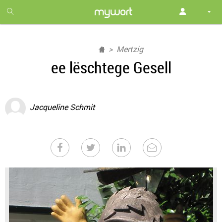
1
month
free
Mertzig
ee lëschtege Gesell
Jacqueline Schmit