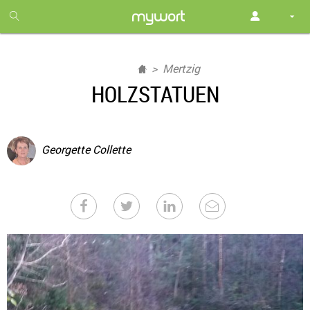
1
month
free
Mertzig
HOLZSTATUEN
Georgette Collette