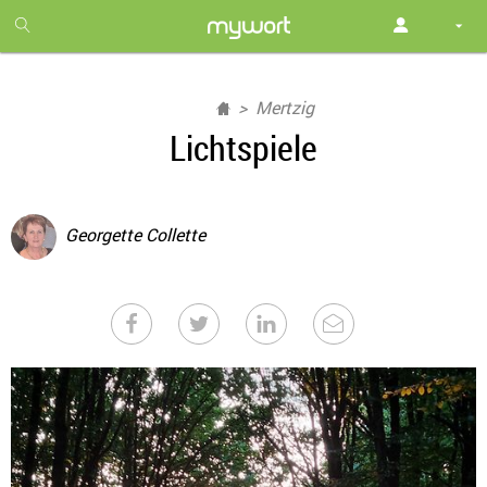
1
month
free
Mertzig
Lichtspiele
Georgette Collette