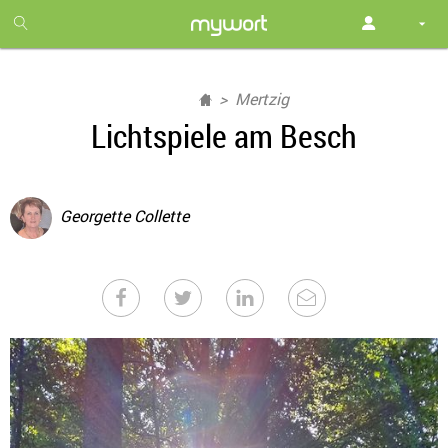
1
month
free
Mertzig
Lichtspiele am Besch
Georgette Collette