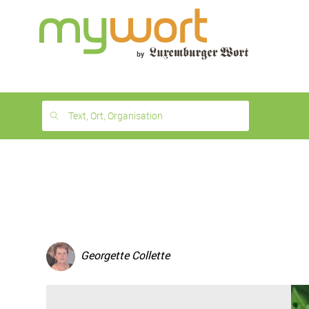
1
month
free
Text, Ort, Organisation
Georgette Collette