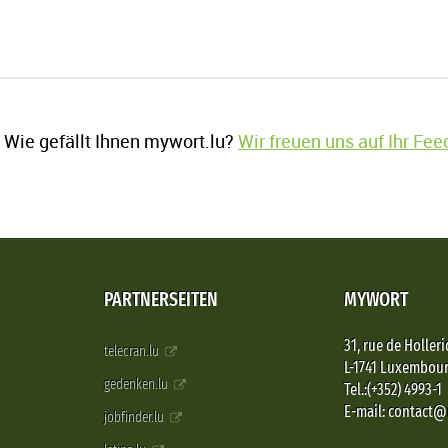
Wie gefällt Ihnen mywort.lu?
Wir freuen uns auf Ihr Fe
PARTNERSEITEN
MYWORT
31, rue de Holleri
telecran.lu
L-1741 Luxembou
gedenken.lu
Tel.:(+352) 4993-1
E-mail: contact
jobfinder.lu