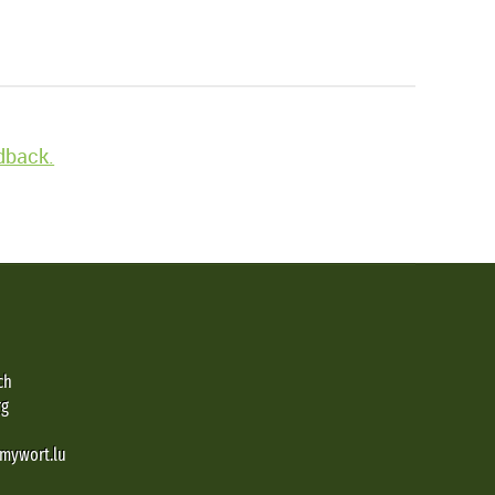
edback.
ch
rg
@mywort.lu