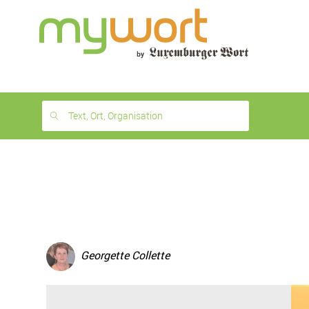
1
month
free
Text, Ort, Organisation
Georgette Collette