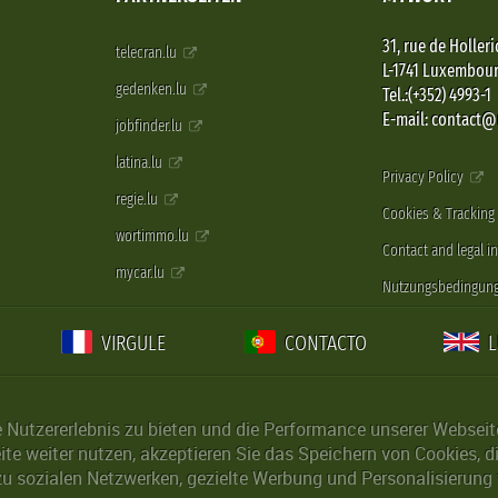
31, rue de Holleri
telecran.lu
L-1741 Luxembou
gedenken.lu
Tel.:(+352) 4993-1
E-mail: contact
jobfinder.lu
latina.lu
Privacy Policy
regie.lu
Cookies & Tracking
wortimmo.lu
Contact and legal i
mycar.lu
Nutzungsbedingun
VIRGULE
CONTACTO
Nutzererlebnis zu bieten und die Performance unserer Webseite 
ite weiter nutzen, akzeptieren Sie das Speichern von Cookies, 
u sozialen Netzwerken, gezielte Werbung und Personalisierung 