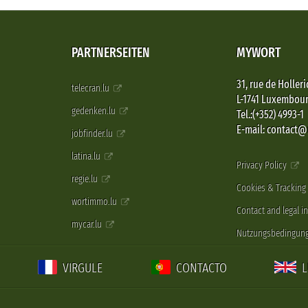
PARTNERSEITEN
MYWORT
31, rue de Holleri
telecran.lu
L-1741 Luxembou
gedenken.lu
Tel.:(+352) 4993-1
E-mail: contact
jobfinder.lu
latina.lu
Privacy Policy
regie.lu
Cookies & Tracking
wortimmo.lu
Contact and legal i
mycar.lu
Nutzungsbedingun
VIRGULE
CONTACTO