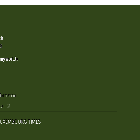
ch
rg
@mywort.lu
nformation
gen
LUXEMBOURG TIMES