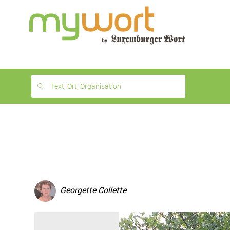
1
month
free
Text, Ort, Organisation
Georgette Collette