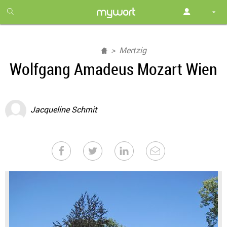
1
month
free
Mertzig
Wolfgang Amadeus Mozart Wien
Jacqueline Schmit