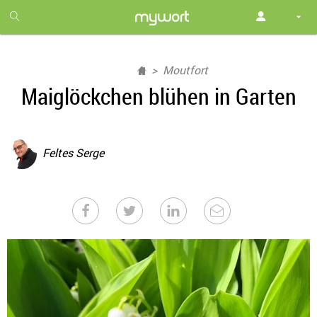
1
month
free
Moutfort
Maiglöckchen blühen in Garten
Feltes Serge