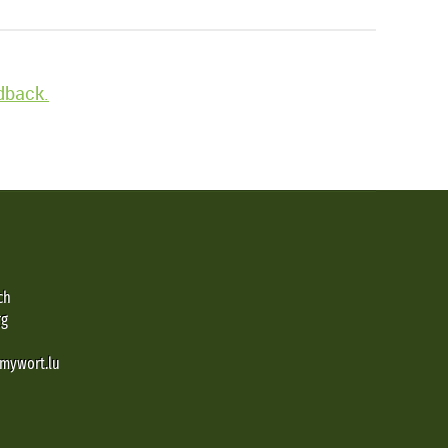
edback.
ch
rg
@mywort.lu