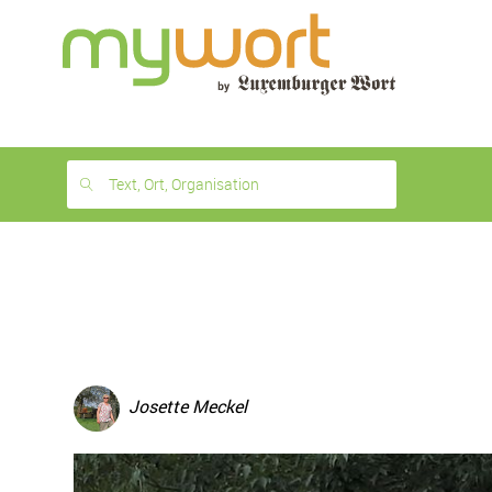
1
month
free
Text, Ort, Organisation
Josette Meckel