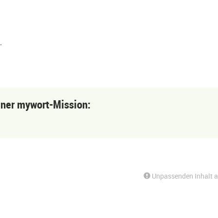
.
einer mywort-Mission:
Unpassenden Inhalt 