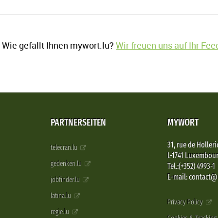
Wie gefällt Ihnen mywort.lu?
Wir freuen uns auf Ihr Fe
PARTNERSEITEN
MYWORT
31, rue de Holleri
telecran.lu
L-1741 Luxembou
gedenken.lu
Tel.:(+352) 4993-1
E-mail: contact
jobfinder.lu
latina.lu
Privacy Policy
regie.lu