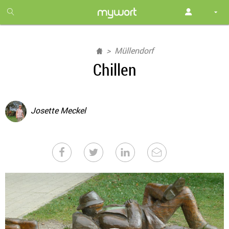
1
month
free
Müllendorf
Chillen
Josette Meckel