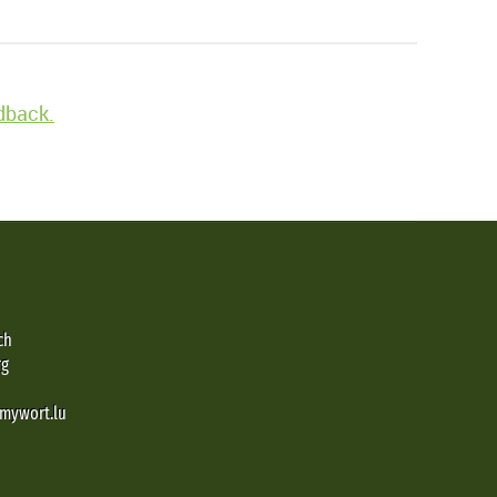
edback.
ch
rg
@mywort.lu