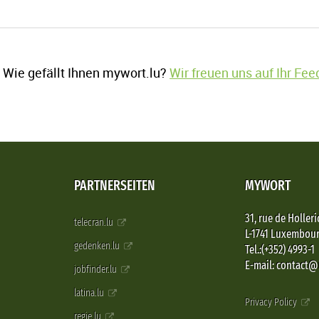
Wie gefällt Ihnen mywort.lu?
Wir freuen uns auf Ihr Fe
PARTNERSEITEN
MYWORT
31, rue de Holleri
telecran.lu
L-1741 Luxembou
gedenken.lu
Tel.:(+352) 4993-1
E-mail: contact
jobfinder.lu
latina.lu
Privacy Policy
regie.lu