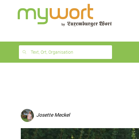
1
month
free
Text, Ort, Organisation
Josette Meckel