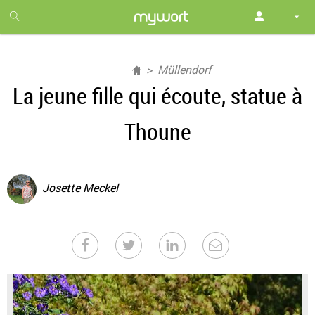
1
month
free
Müllendorf
La jeune fille qui écoute, statue à
Thoune
Josette Meckel