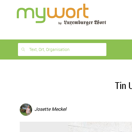
1
month
free
Text, Ort, Organisation
Tin 
Josette Meckel