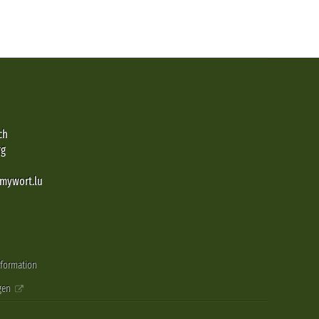
ch
rg
@mywort.lu
nformation
gen