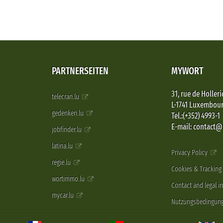
PARTNERSEITEN
MYWORT
31, rue de Holleri
telecran.lu
L-1741 Luxembou
gedenken.lu
Tel.:(+352) 4993-1
E-mail: contact
jobfinder.lu
latina.lu
Privacy Policy
regie.lu
Cookies & Tracking
wortimmo.lu
Contact and legal i
mycar.lu
Nutzungsbedingun