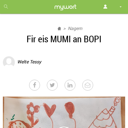
1
month
free
Nagem
Fir eis MUMI an BOPI
Welte Tessy