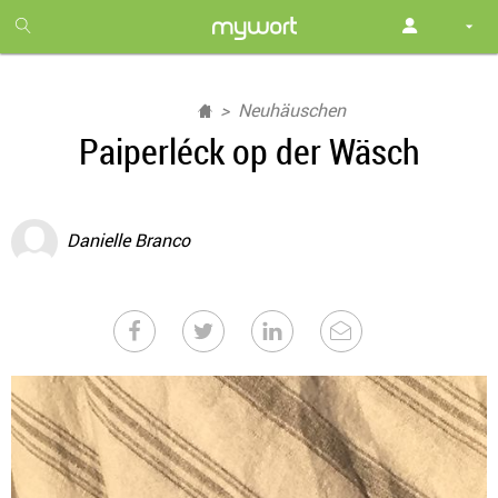
1
month
free
Neuhäuschen
Paiperléck op der Wäsch
Danielle Branco