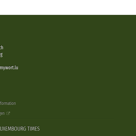
ch
rg
@mywort.lu
nformation
gen
LUXEMBOURG TIMES