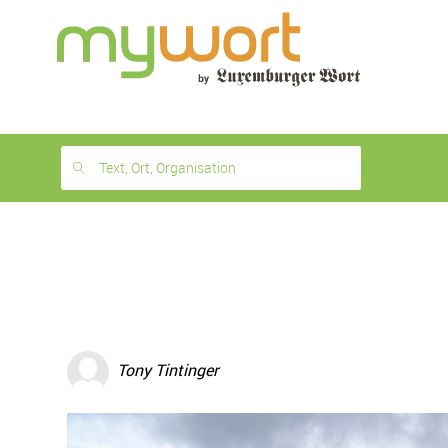
1
month
free
Text, Ort, Organisation
Tony Tintinger