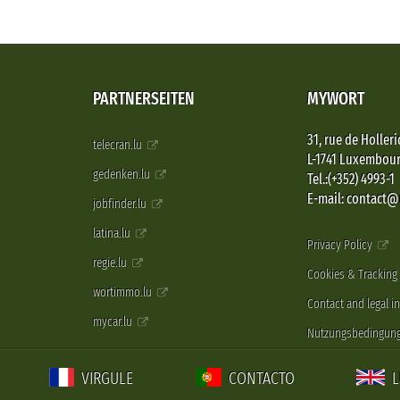
PARTNERSEITEN
MYWORT
31, rue de Holleri
telecran.lu
L-1741 Luxembou
gedenken.lu
Tel.:(+352) 4993-1
E-mail: contact
jobfinder.lu
latina.lu
Privacy Policy
regie.lu
Cookies & Tracking
wortimmo.lu
Contact and legal i
mycar.lu
Nutzungsbedingun
VIRGULE
CONTACTO