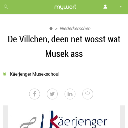
1
month
free
Niederkerschen
De Villchen, deen net wosst wat
Musek ass
Käerjenger Musekschoul