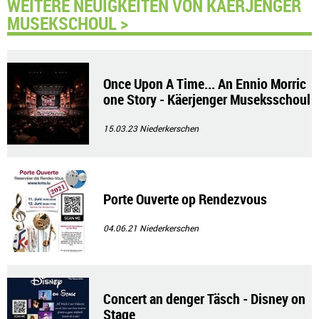
WEITERE NEUIGKEITEN VON KÄERJENGER
MUSEKSCHOUL >
Once Upon A Time... An Ennio Morric
one Story - Käerjenger Museksschoul
& Friends
15.03.23
Niederkerschen
Porte Ouverte op Rendezvous
04.06.21
Niederkerschen
Concert an denger Täsch - Disney on
Stage