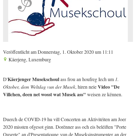
Veröffentlicht am Donnerstag, 1. Oktober 2020 um 11:11
Käerjeng, Luxemburg
Käerjenger Musekschoul
D'
ass frou an houfreg Iech um
1.
Video "De
Oktober, dem Weltdag vun der Musek
, hiren neie
Villchen, deen net wosst wat Musek ass"
weisen ze kënnen.
Duerch de COVID-19 hu vill Concerten an Aktivitéiten am Joer
2020 missten ofgesot ginn. Dorënner ass och eis beléiften "Porte
Ouverte" an d'Presentatioune vun de Museksinstrumenter an der