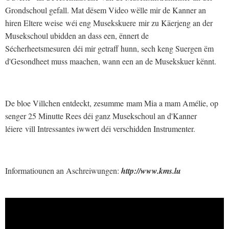
Grondschoul gefall. Mat dësem Video wëlle mir de Kanner an
hiren Eltere weise wéi eng Musekskuere mir zu Käerjeng an der
Musekschoul ubidden an dass een, ënnert de
Sécherheetsmesuren déi mir getraff hunn, sech keng Suergen ëm
d'Gesondheet muss maachen, wann een an de Musekskuer kënnt.
De bloe Villchen entdeckt, zesumme mam Mia a mam Amélie, op
senger 25 Minutte Rees déi ganz Musekschoul an d'Kanner
léiere vill Intressantes iwwert déi verschidden Instrumenter.
Informatiounen an Aschreiwungen:
http://www.kms.lu