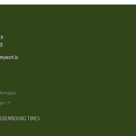
ch
rg
@mywort.lu
nformation
gen
LUXEMBOURG TIMES