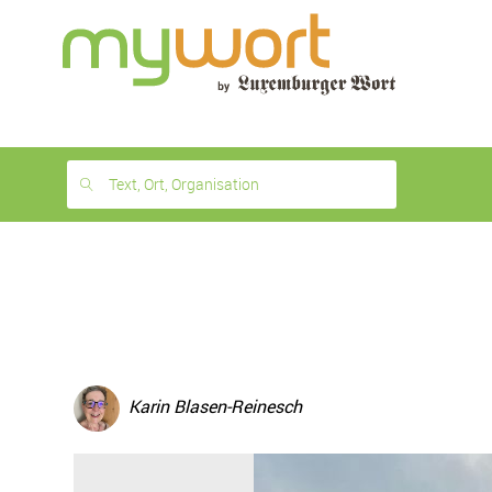
1
month
free
Text, Ort, Organisation
Karin Blasen-Reinesch