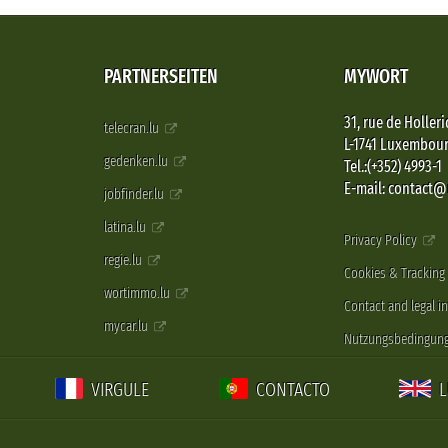
PARTNERSEITEN
MYWORT
31, rue de Holleri
telecran.lu
L-1741 Luxembou
gedenken.lu
Tel.:(+352) 4993-1
E-mail: contact
jobfinder.lu
latina.lu
Privacy Policy
regie.lu
Cookies & Tracking
wortimmo.lu
Contact and legal i
mycar.lu
Nutzungsbedingun
VIRGULE
CONTACTO