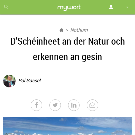
1
month
free
Nothum
D’Schéinheet an der Natur och
erkennen an gesin
Pol Sassel