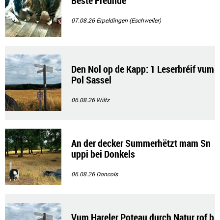
Beste Freunde
07.08.26
Erpeldingen (Eschweiler)
Den Nol op de Kapp: 1 Leserbréif vum
Pol Sassel
06.08.26
Wiltz
An der decker Summerhëtzt mam Sn
uppi bei Donkels
06.08.26
Doncols
Vum Hareler Poteau durch Natur rof b