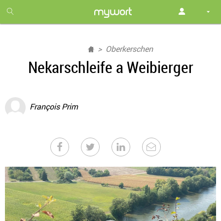
1
month
free
Oberkerschen
Nekarschleife a Weibierger
François Prim