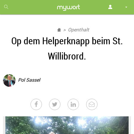
1
month
free
Openthalt
Op dem Helperknapp beim St.
Willibrord.
Pol Sassel