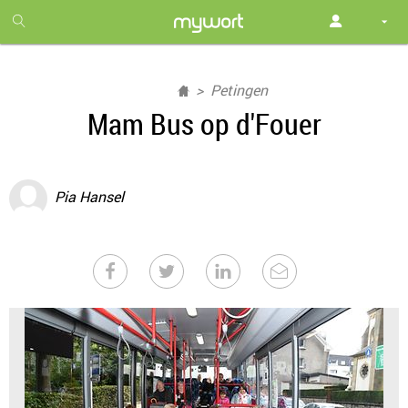
1
month
free
Petingen
Mam Bus op d'Fouer
Pia Hansel