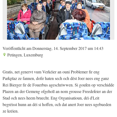
Veröffentlicht am Donnerstag, 14. September 2017 um 14:43
Petingen, Luxemburg
Gratis, net genervt vum Verkéier an ouni Problemer fir eng
Parkplaz ze fannen, dofir haten sech och dëst Joer nees eng ganz
Rei Bierger fir de Fouerbus ageschriwwen. Si goufen op verschidde
Plazen an der Gemeng ofgeholl an nom grousse Freedefeier an der
Stad och nees heem bruecht. Eng Organisatioun, déi d'Leit
begréisst hunn an déi si hoffen, och dat anert Joer nees ugebueden
ze kréien.