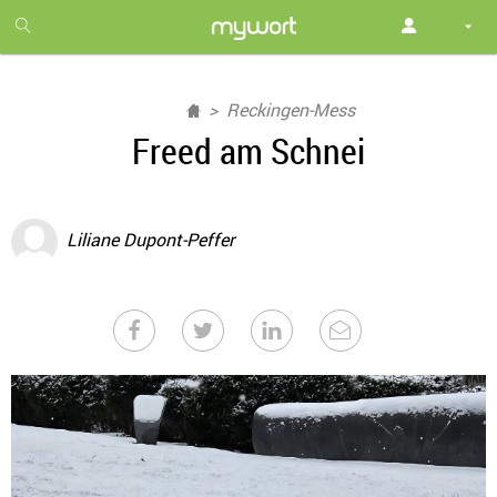
1
month
free
Reckingen-Mess
Freed am Schnei
Liliane Dupont-Peffer