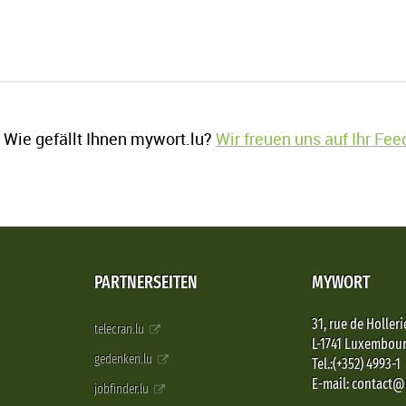
Wie gefällt Ihnen mywort.lu?
Wir freuen uns auf Ihr Fe
PARTNERSEITEN
MYWORT
31, rue de Holleri
telecran.lu
L-1741 Luxembou
gedenken.lu
Tel.:(+352) 4993-1
E-mail: contact
jobfinder.lu