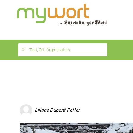
1
month
free
Text, Ort, Organisation
Liliane Dupont-Peffer