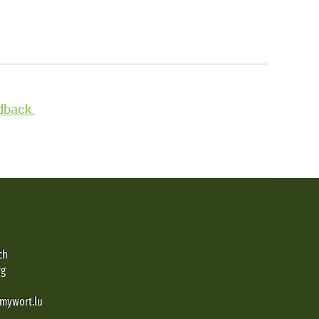
edback.
ch
rg
@mywort.lu