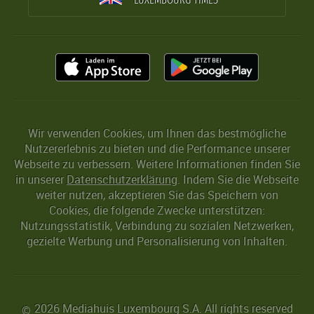
Wir verwenden Cookies, um Ihnen das bestmögliche
Nutzererlebnis zu bieten und die Performance unserer
Webseite zu verbessern. Weitere Informationen finden Sie
in unserer
Datenschutzerklärung
. Indem Sie die Webseite
weiter nutzen, akzeptieren Sie das Speichern von
Cookies, die folgende Zwecke unterstützen:
Nutzungsstatistik, Verbindung zu sozialen Netzwerken,
gezielte Werbung und Personalisierung von Inhalten.
2026 Mediahuis Luxembourg S.A. All rights reserved
©