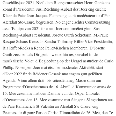
Geschäftsjoer 2021. Nieft dem Buergermeeschter Henri Gerekens
konnt d’Presidentin Susi Reichling-Aubart dëst Joer eng éischte
Kéier de Pater Jean-Jacques Flammang, curé-modérateur fir d’Par
Atertdall Ste-Claire, begréissen. No enger éischter Comitéssitzung
ass d’Equipe vun 2021 fir e neit Joer confirméiert ginn: Susi
Reichling-Aubart Presidentin, Josette Ourth Sekretärin, M.-Paule
Rasqué-Schaus Keessiär, Sandra Thilmany-Riffer Vice-Presidentin,
Ria Riffer-Rocks a Renée Peller-Kirchen Memberen. D’Josette
Ourth zeechent als Dirigentin weiderhin responsabel fir de
musikalische Volet, d’Begleedung op der Uergel assuréiert de Carlo
Phillip. No engem Joer mat éischter moderater Aktivitéit, start
d’Joer 2022 fir de Réidener Gesank mat engem gutt gefëllten
Agenda. Virun allem dräi- bis véierstëmmeg Masse stinn um
Programm: d’Ouschtermass de 16. Abrëll, d’Kommunionsmass de
15. Mee zesumme mat den Damme vun der Osper Chorale,
d’Octavemass den 18. Mee zesumme mat Sänger a Sängerinnen aus
de Pare Rammerich St-Valentin an Aterdall Ste-Claire, eng
Festmass fir di ganz Par op Christi Himmelfahrt de 26. Mee, den Te