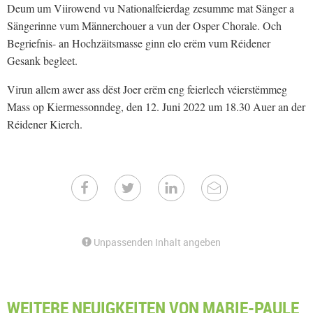
Deum um Viirowend vu Nationalfeierdag zesumme mat Sänger a
Sängerinne vum Männerchouer a vun der Osper Chorale. Och
Begriefnis- an Hochzäitsmasse ginn elo erëm vum Réidener
Gesank begleet.
Virun allem awer ass dëst Joer erëm eng feierlech véierstëmmeg
Mass op Kiermessonndeg, den 12. Juni 2022 um 18.30 Auer an der
Réidener Kierch.
Unpassenden Inhalt angeben
WEITERE NEUIGKEITEN VON MARIE-PAULE