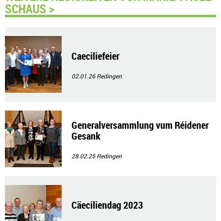
SCHAUS >
Caeciliefeier
02.01.26
Redingen
Generalversammlung vum Réidener
Gesank
28.02.25
Redingen
Cäeciliendag 2023