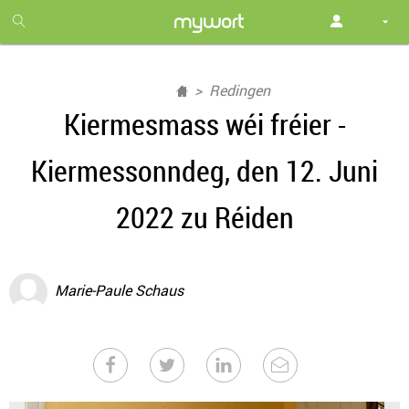
1
month
free
Redingen
Kiermesmass wéi fréier -
Kiermessonndeg, den 12. Juni
2022 zu Réiden
Marie-Paule Schaus