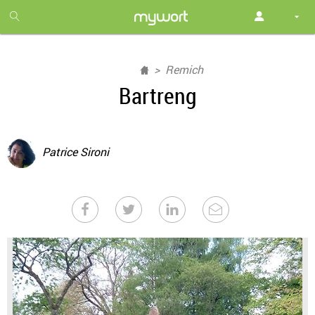
1
month
free
Remich
Bartreng
Patrice Sironi