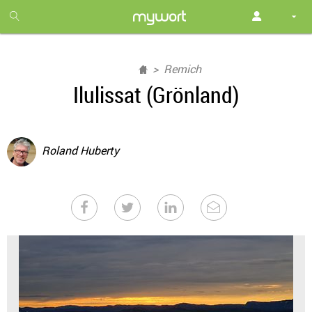
1
month
free
Remich
Ilulissat (Grönland)
Roland Huberty