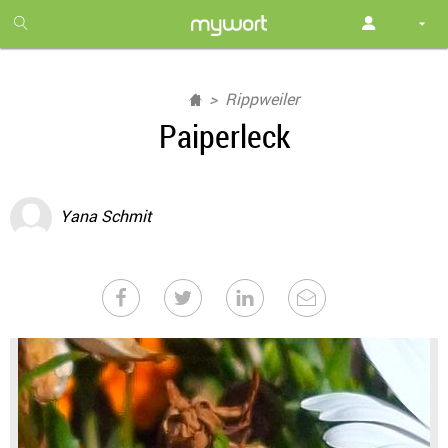
1
month
free
Rippweiler
Paiperleck
Yana Schmit