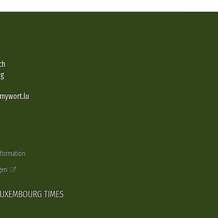
ch
rg
@mywort.lu
nformation
gen
LUXEMBOURG TIMES