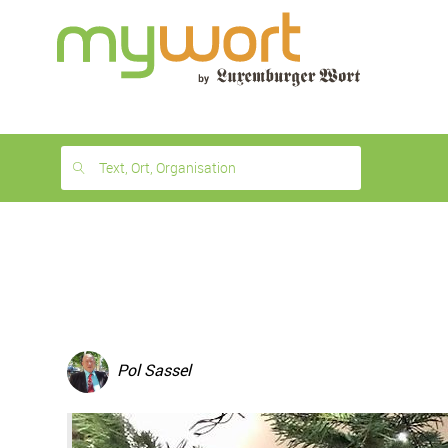
1
month
free
Text, Ort, Organisation
Pol Sassel