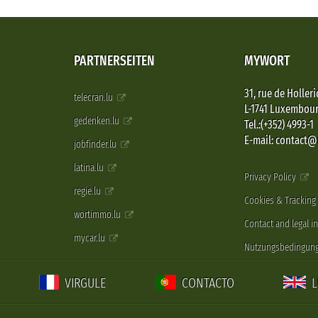
PARTNERSEITEN
MYWORT
31, rue de Holleri
telecran.lu
L-1741 Luxembou
gedenken.lu
Tel.:(+352) 4993-1
E-mail: contact
jobfinder.lu
latina.lu
Privacy Policy
regie.lu
Cookies & Tracking
wortimmo.lu
Contact and legal i
mycar.lu
Nutzungsbedingun
VIRGULE
CONTACTO