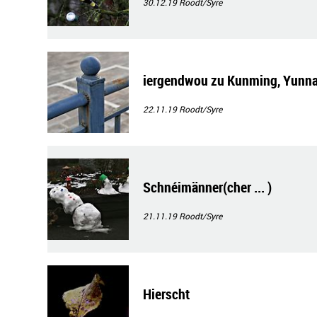
30.12.19
Roodt/Syre
iergendwou zu Kunming, Yunna
22.11.19
Roodt/Syre
Schnéimänner(cher ... )
21.11.19
Roodt/Syre
Hierscht