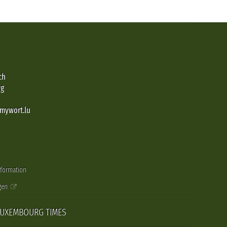
ch
rg
@mywort.lu
nformation
gen
LUXEMBOURG TIMES