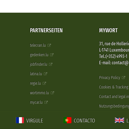
PARTNERSEITEN
MYWORT
31, rue de Holleri
telecran.lu
L-1741 Luxembou
gedenken.lu
Tel.:(+352) 4993-1
E-mail: contact
jobfinder.lu
latina.lu
Privacy Policy
regie.lu
Cookies & Tracking
wortimmo.lu
Contact and legal i
mycar.lu
Nutzungsbedingun
VIRGULE
CONTACTO