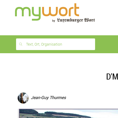
1
month
free
Text, Ort, Organisation
D'M
Jean-Guy Thurmes