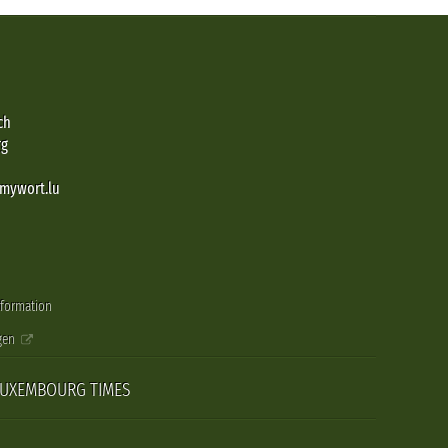
ch
rg
@mywort.lu
nformation
gen
LUXEMBOURG TIMES