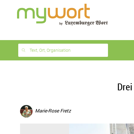
1
month
free
Text, Ort, Organisation
Drei
Marie-Rose Fretz