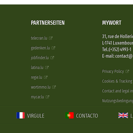
PARTNERSEITEN
MYWORT
31, rue de Holleri
telecran.lu
L-1741 Luxembou
gedenken.lu
Tel.:(+352) 4993-1
E-mail: contact
jobfinder.lu
latina.lu
Privacy Policy
regie.lu
Cookies & Tracking
wortimmo.lu
Contact and legal i
mycar.lu
Nutzungsbedingun
VIRGULE
CONTACTO