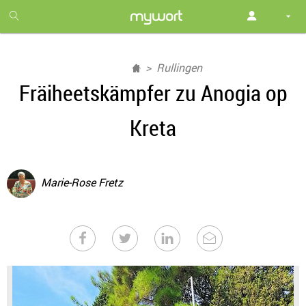
1
month
free
Rullingen
Fräiheetskämpfer zu Anogia op
Kreta
Marie-Rose Fretz