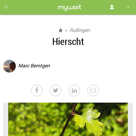
1
month
free
Rullingen
Hierscht
Marc Bemtgen