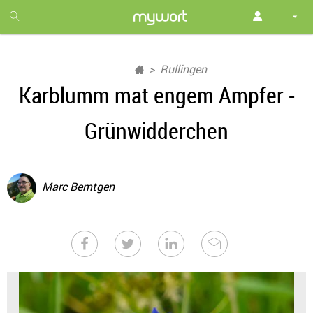
1
month
free
Rullingen
Karblumm mat engem Ampfer -
Grünwidderchen
Marc Bemtgen