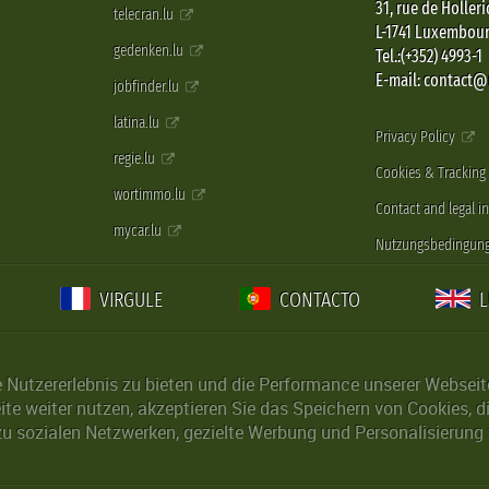
31, rue de Holleri
telecran.lu
L-1741 Luxembou
gedenken.lu
Tel.:(+352) 4993-1
E-mail: contact
jobfinder.lu
latina.lu
Privacy Policy
regie.lu
Cookies & Tracking
wortimmo.lu
Contact and legal i
mycar.lu
Nutzungsbedingun
VIRGULE
CONTACTO
Nutzererlebnis zu bieten und die Performance unserer Webseite 
ite weiter nutzen, akzeptieren Sie das Speichern von Cookies, 
u sozialen Netzwerken, gezielte Werbung und Personalisierung 