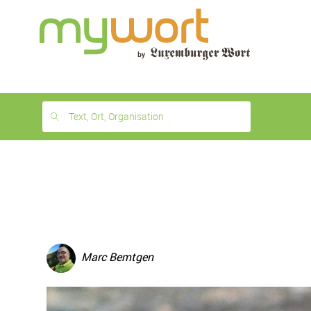
1
month
free
Text, Ort, Organisation
Marc Bemtgen