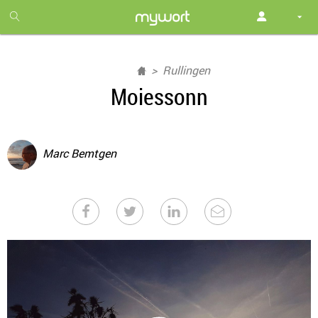
1
month
free
Rullingen
Moiessonn
Marc Bemtgen